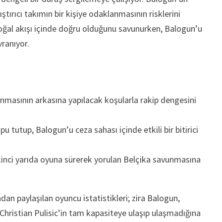
ıştırıcı takımın bir kişiye odaklanmasının risklerini
oğal akışı içinde doğru olduğunu savunurken, Balogun’u
ranıyor.
nmasının arkasına yapılacak koşularla rakip dengesini
 tutup, Balogun’u ceza sahası içinde etkili bir bitirici
inci yarıda oyuna sürerek yorulan Belçika savunmasına
dan paylaşılan oyuncu istatistikleri; zira Balogun,
Christian Pulisic’in tam kapasiteye ulaşıp ulaşmadığına