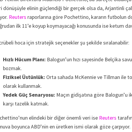
i dönüşüyle elinin güçlendiği bir gerçek olsa da, Arjantinli çal
iyor.
Reuters
raporlarına göre Pochettino, kararın futbolun d
ğrudan ilk 11’e koyup koymayacağı konusunda ise ketum dav
rübeli hoca için stratejik seçenekler şu şekilde sıralanabilir:
Hızlı Hücum Planı:
Balogun’un hızı sayesinde Belçika savu
bozmak.
Fiziksel Üstünlük:
Orta sahada McKennie ve Tillman ile topu
olarak kullanmak.
Yedek Güç Senaryosu:
Maçın gidişatına göre Balogun’u ik
karşı tazelik katmak.
hettino’nun elindeki bir diğer önemli veri ise
Reuters
tarafın
rnuva boyunca ABD’nin en üretken ismi olarak göze çarpıyor. 