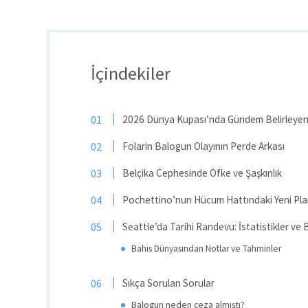
İçindekiler
2026 Dünya Kupası’nda Gündem Belirleyen
Folarin Balogun Olayının Perde Arkası
Belçika Cephesinde Öfke ve Şaşkınlık
Pochettino’nun Hücum Hattındaki Yeni Pla
Seattle’da Tarihi Randevu: İstatistikler ve 
Bahis Dünyasından Notlar ve Tahminler
Sıkça Sorulan Sorular
Balogun neden ceza almıştı?