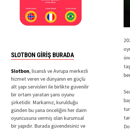
20
oy
SLOTBON GIRIŞ BURADA
önc
ta
Slotbon
, lisanslı ve Avrupa merkezli
ber
hizmet veren ve dünyanın en güçlü
alt yapı servisleri ile birlikte güvenilir
Se
bir ortam yaratan şans oyunu
ba
şirketidir. Markamız, kurulduğu
tu
günden bu yana önceliğini her daim
tar
oyuncusuna vermiş olan kurumsal
bir yapıdır. Burada güvendesiniz ve
Dol