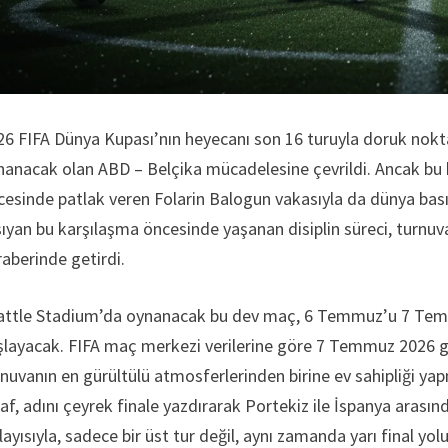
26 FIFA Dünya Kupası’nın heyecanı son 16 turuyla doruk nokta
nanacak olan ABD – Belçika mücadelesine çevrildi. Ancak bu 
esinde patlak veren Folarin Balogun vakasıyla da dünya basını
şıyan bu karşılaşma öncesinde yaşanan disiplin süreci, turnuv
aberinde getirdi.
attle Stadium’da oynanacak bu dev maç, 6 Temmuz’u 7 Temm
şlayacak. FIFA maç merkezi verilerine göre 7 Temmuz 2026 ge
rnuvanın en gürültülü atmosferlerinden birine ev sahipliği ya
af, adını çeyrek finale yazdırarak Portekiz ile İspanya arası
ayısıyla, sadece bir üst tur değil, aynı zamanda yarı final yol