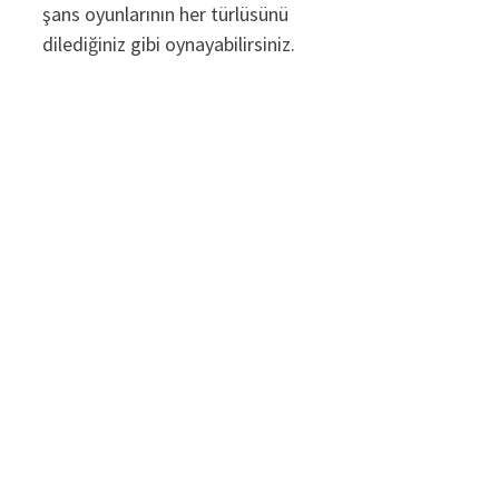
şans oyunlarının her türlüsünü
dilediğiniz gibi oynayabilirsiniz.