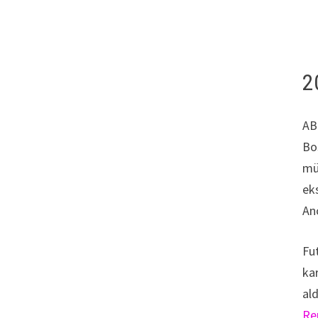
2
ABD
Bos
mü
ek
An
Fu
ka
al
Re