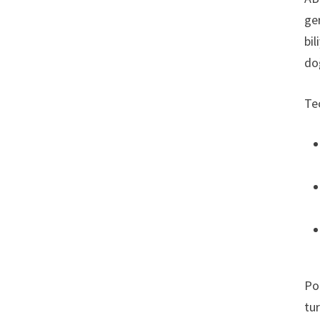
ger
bil
do
Tec
Poc
tu