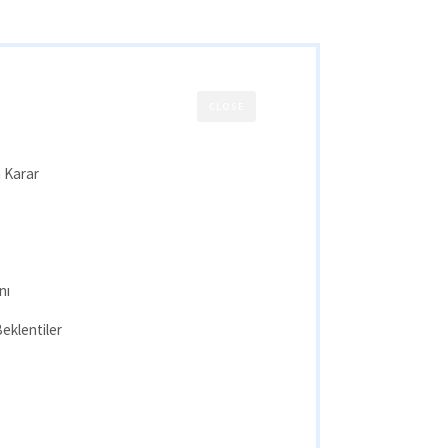
CLOSE
 Karar
nı
Beklentiler