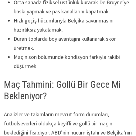
Orta sahada fiziksel üstünlük kurarak De Bruyne’ye
baskı yapmak ve pas kanallarını kapatmak.
Hızlı geçiş hücumlarıyla Belçika savunmasını
hazırlıksız yakalamak.
Duran toplarda boy avantajını kullanarak skor
üretmek.
Maçın son bölümünde kondisyon farkıyla rakibi
düşürmek.
Maç Tahmini: Gollü Bir Gece Mi
Bekleniyor?
Analizler ve takımların mevcut form durumları,
futbolseverleri oldukça keyifli ve gollü bir maçın
beklediğini fısıldıyor. ABD’nin hücum iştahı ve Belçika’nın