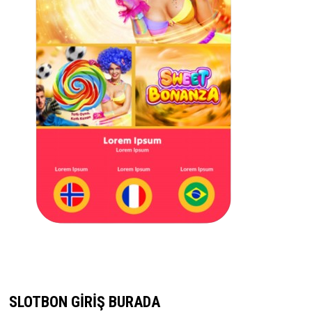
SLOTBON GIRIŞ BURADA