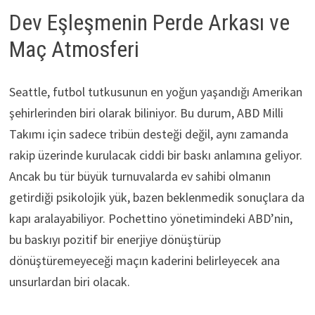
Dev Eşleşmenin Perde Arkası ve
Maç Atmosferi
Seattle, futbol tutkusunun en yoğun yaşandığı Amerikan
şehirlerinden biri olarak biliniyor. Bu durum, ABD Milli
Takımı için sadece tribün desteği değil, aynı zamanda
rakip üzerinde kurulacak ciddi bir baskı anlamına geliyor.
Ancak bu tür büyük turnuvalarda ev sahibi olmanın
getirdiği psikolojik yük, bazen beklenmedik sonuçlara da
kapı aralayabiliyor. Pochettino yönetimindeki ABD’nin,
bu baskıyı pozitif bir enerjiye dönüştürüp
dönüştüremeyeceği maçın kaderini belirleyecek ana
unsurlardan biri olacak.