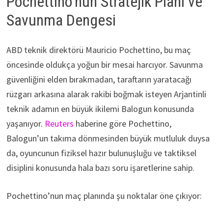
Pochettino’nun Stratejik Planı ve
Savunma Dengesi
ABD teknik direktörü Mauricio Pochettino, bu maç
öncesinde oldukça yoğun bir mesai harcıyor. Savunma
güvenliğini elden bırakmadan, taraftarın yaratacağı
rüzgarı arkasına alarak rakibi boğmak isteyen Arjantinli
teknik adamın en büyük ikilemi Balogun konusunda
yaşanıyor.
Reuters
haberine göre Pochettino,
Balogun’un takıma dönmesinden büyük mutluluk duysa
da, oyuncunun fiziksel hazır bulunuşluğu ve taktiksel
disiplini konusunda hala bazı soru işaretlerine sahip.
Pochettino’nun maç planında şu noktalar öne çıkıyor: