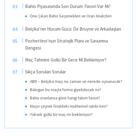
Bahis Piyasasında Son Durum: Favori Var Mı?
Öne Çıkan Bahis Seçenekleri ve Oran Analizleri
Belçika’nın Hücum Gücü: De Bruyne ve Arkadaşları
Pochettino’nun Stratejik Planı ve Savunma
Dengesi
Maç Tahmini: Gollü Bir Gece Mi Bekleniyor?
Sıkça Sorulan Sorular
ABD – Belçika maçı ne zaman ve nerede oynanacak?
Balogun bu maçta forma giyebilecek mi?
Bahis oranlarına göre hangi takım favori?
Maçın çeyrek finaldeki muhtemel rakibi kim?
Yüksek gollü bir maç mı bekleniyor?