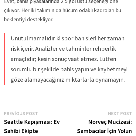
Evet, bahis piyasalarında 2.5 gol üstü seçeneği öne
çıkıyor. Her iki takımın da hücum odaklı kadroları bu
beklentiyi destekliyor.
Unutulmamalıdır ki spor bahisleri her zaman
risk içerir. Analizler ve tahminler rehberlik
amaçlıdır; kesin sonuç vaat etmez. Lütfen
sorumlu bir şekilde bahis yapın ve kaybetmeyi
göze alamayacağınız miktarlarla oynamayın.
Yazı
Previous
N
PREVIOUS POST
NEXT POST
post:
p
Seattle Kapışması: Ev
Norveç Mucizesi:
gezinmesi
Sahibi Ekipte
Sambacılar İçin Yolun