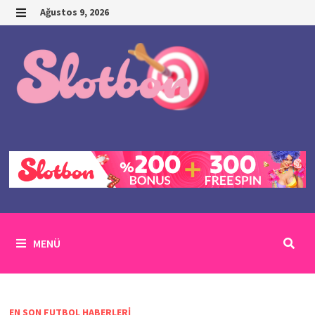
İçeriğe
Ağustos 9, 2026
geç
MENÜ
MENÜ
EN SON FUTBOL HABERLERI