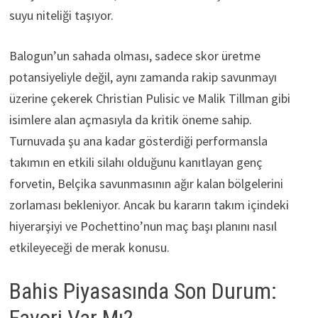
suyu niteliği taşıyor.
Balogun’un sahada olması, sadece skor üretme
potansiyeliyle değil, aynı zamanda rakip savunmayı
üzerine çekerek Christian Pulisic ve Malik Tillman gibi
isimlere alan açmasıyla da kritik öneme sahip.
Turnuvada şu ana kadar gösterdiği performansla
takımın en etkili silahı olduğunu kanıtlayan genç
forvetin, Belçika savunmasının ağır kalan bölgelerini
zorlaması bekleniyor. Ancak bu kararın takım içindeki
hiyerarşiyi ve Pochettino’nun maç başı planını nasıl
etkileyeceği de merak konusu.
Bahis Piyasasında Son Durum: