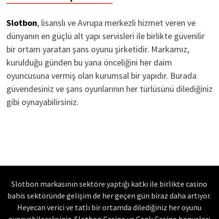
Slotbon
, lisanslı ve Avrupa merkezli hizmet veren ve
dünyanın en güçlü alt yapı servisleri ile birlikte güvenilir
bir ortam yaratan şans oyunu şirketidir. Markamız,
kurulduğu günden bu yana önceliğini her daim
oyuncusuna vermiş olan kurumsal bir yapıdır. Burada
güvendesiniz ve şans oyunlarının her türlüsünü dilediğiniz
gibi oynayabilirsiniz.
Slotbon markasının sektöre yaptığı katkı ile birlikte casino
bahis sektöründe gelişim de her geçen gün biraz daha artıyor.
Heyecan verici ve tatlı bir ortamda dilediğiniz her oyunu