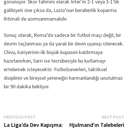
görünüyor. Skor tahmini olarak Inter’in 2-1 veya 3-1’lik
galibiyeti öne çıksa da, Lazio’nun beraberlik koparma
ihtimali de azımsanmamalıdır.
Sonuç olarak; Roma’da sadece bir futbol maçı değil, bir
devrin taçlanması ya da yaralı bir devin uyanışı izlenecek.
Chivu, kariyerinin ilk büyük kupasını kaldırmaya
hazırlanırken, Sarri ise tecrübesiyle bu kutlamayı
ertelemek isteyecektir. Futbolseverleri, taktiksel
disiplinin ve bireysel yeteneğin harmanlandığı unutulmaz
bir 90 dakika bekliyor.
Yazı
Previous
N
PREVIOUS POST
NEXT POST
post:
p
La Liga’da Dev Kapışma:
Hjulmand’ın Talebeleri