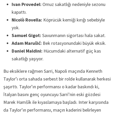
Ivan Provedel:
Omuz sakatlığı nedeniyle sezonu
kapattı.
Nicolò Rovella:
Köprücük kemiği kırığı sebebiyle
yok.
Samuel Gigot:
Savunmanın sigortası hala sakat.
Adam Marušić:
Bek rotasyonundaki büyük eksik.
Daniel Maldini:
Hücumdaki alternatif güç kas
sakatlığı yaşıyor.
Bu eksiklere rağmen Sarri, Napoli maçında Kenneth
Taylor’ı orta sahada serbest bir rolde kullanarak herkesi
şaşırttı. Taylor’ın performansı o kadar baskındı ki,
İtalyan basını genç oyuncuyu Sarri’nin eski gözdesi
Marek Hamšík ile kıyaslamaya başladı. Inter karşısında
da Taylor’ın performansı, maçın kaderini belirleyen