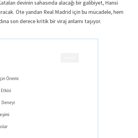
atalan devinin sahasında alacağı bir galibiyet, Hansi
tıracak. Öte yandan Real Madrid için bu mücadele, hem
a son derece kritik bir viraj anlamı taşıyor.
CLOSE
çın Önemi
Etkisi
a Deneyi
eşimi
olar