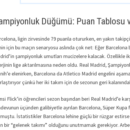
ampiyonluk Düğümü: Puan Tablosu 
celona, ligin zirvesinde 79 puanla otururken, en yakın takipç
nin için bu maçın senaryosu aslında çok net: Eğer Barcelona 
drid’in şampiyonluk umutları mucizelere kalacak. Özellikle i
erjinin lige aktarılmasına neden oldu. Real Madrid, Şampiyonl
nih’e elenirken, Barcelona da Atletico Madrid engelini aşa
rlaştırıyor çünkü her iki takım için de sezonun geri kalanın
nsi Flick’in öğrencileri sezon başından beri Real Madrid’e ka
devunun üçünden galibiyetle ayrılan Barcelona, Süper Kupa fin
rmuştu. İstatistikler Barcelona lehine güçlü bir rüzgar estir
an bir “gelenek takımı” olduğunu unutmamak gerekiyor. Arbelo