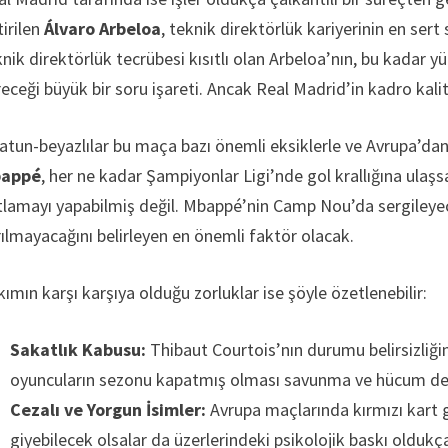
irilen
Álvaro Arbeloa
, teknik direktörlük kariyerinin en se
nik direktörlük tecrübesi kısıtlı olan Arbeloa’nın, bu kadar y
eceği büyük bir soru işareti. Ancak Real Madrid’in kadro kalit
latun-beyazlılar bu maça bazı önemli eksiklerle ve Avrupa’da
appé
, her ne kadar Şampiyonlar Ligi’nde gol krallığına ulaş
tlamayı yapabilmiş değil. Mbappé’nin Camp Nou’da sergileyec
rılmayacağını belirleyen en önemli faktör olacak.
ımın karşı karşıya olduğu zorluklar ise şöyle özetlenebilir:
Sakatlık Kabusu:
Thibaut Courtois’nın durumu belirsizliğin
oyuncuların sezonu kapatmış olması savunma ve hücum de
Cezalı ve Yorgun İsimler:
Avrupa maçlarında kırmızı kart 
giyebilecek olsalar da üzerlerindeki psikolojik baskı oldukç