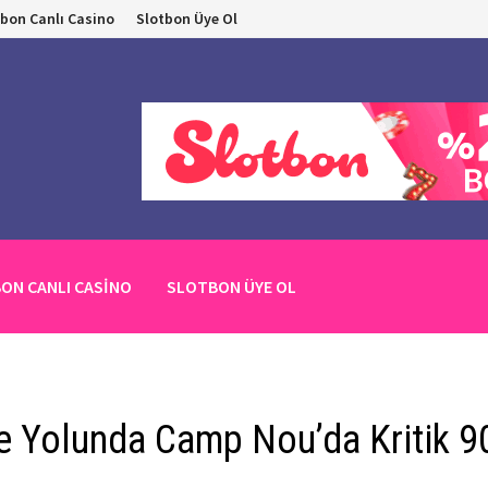
tbon Canlı Casino
Slotbon Üye Ol
ON CANLI CASINO
SLOTBON ÜYE OL
ve Yolunda Camp Nou’da Kritik 9