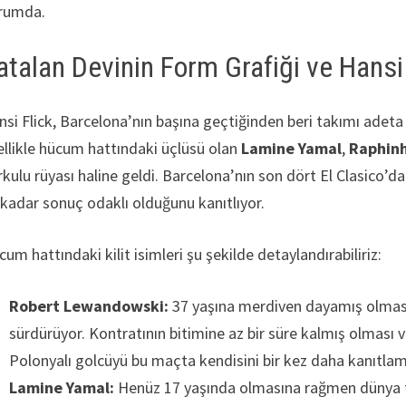
rumda.
atalan Devinin Form Grafiği ve Hansi 
nsi Flick, Barcelona’nın başına geçtiğinden beri takımı adet
ellikle hücum hattındaki üçlüsü olan
Lamine Yamal
,
Raphin
kulu rüyası haline geldi. Barcelona’nın son dört El Clasico’da
 kadar sonuç odaklı olduğunu kanıtlıyor.
um hattındaki kilit isimleri şu şekilde detaylandırabiliriz:
Robert Lewandowski:
37 yaşına merdiven dayamış olmasın
sürdürüyor. Kontratının bitimine az bir süre kalmış olması 
Polonyalı golcüyü bu maçta kendisini bir kez daha kanıtlama
Lamine Yamal:
Henüz 17 yaşında olmasına rağmen dünya fu