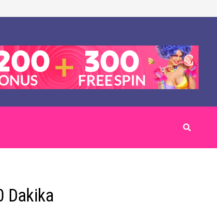
0 Dakika