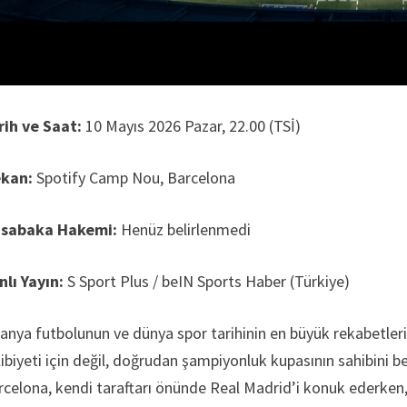
rih ve Saat:
10 Mayıs 2026 Pazar, 22.00 (TSİ)
kan:
Spotify Camp Nou, Barcelona
sabaka Hakemi:
Henüz belirlenmedi
nlı Yayın:
S Sport Plus / beIN Sports Haber (Türkiye)
anya futbolunun ve dünya spor tarihinin en büyük rekabetlerin
ibiyeti için değil, doğrudan şampiyonluk kupasının sahibini be
rcelona, kendi taraftarı önünde Real Madrid’i konuk ederken,