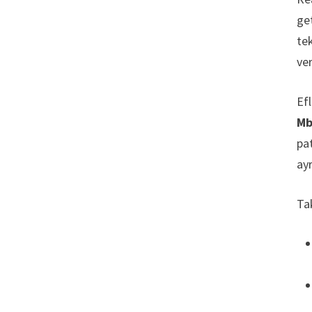
get
tek
ver
Ef
Mb
pa
ay
Tak