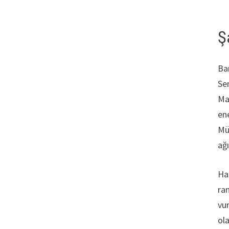
Ş
Bar
Se
Ma
en
Mü
ağı
Ha
ran
vu
ol