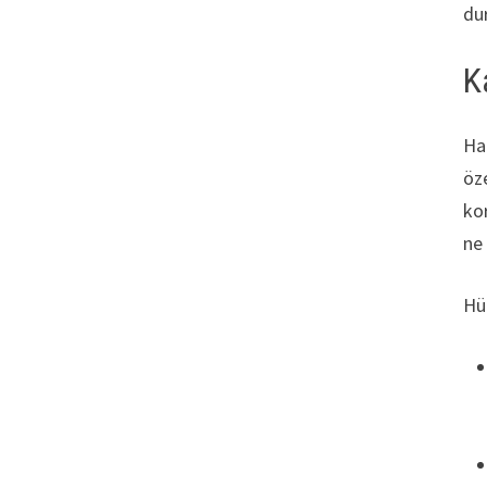
du
K
Ha
öz
kor
ne
Hüc