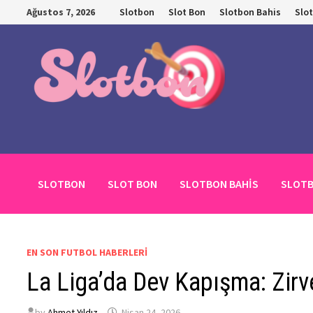
İçeriğe
Ağustos 7, 2026
Slotbon
Slot Bon
Slotbon Bahis
Slo
geç
SLOTBON
SLOT BON
SLOTBON BAHIS
SLOTB
EN SON FUTBOL HABERLERI
La Liga’da Dev Kapışma: Zir
by
Ahmet Yıldız
Nisan 24, 2026