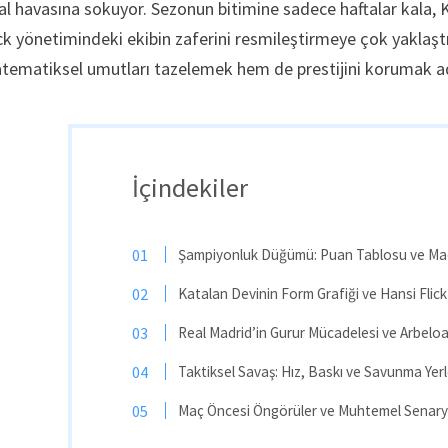
al havasına sokuyor. Sezonun bitimine sadece haftalar kala, K
ick yönetimindeki ekibin zaferini resmileştirmeye çok yaklaş
tematiksel umutları tazelemek hem de prestijini korumak adın
İçindekiler
Şampiyonluk Düğümü: Puan Tablosu ve Ma
Katalan Devinin Form Grafiği ve Hansi Flick 
Real Madrid’in Gurur Mücadelesi ve Arbelo
Taktiksel Savaş: Hız, Baskı ve Savunma Yerl
Maç Öncesi Öngörüler ve Muhtemel Senary