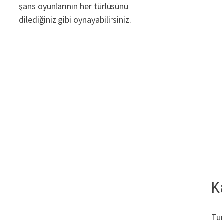
şans oyunlarının her türlüsünü
dilediğiniz gibi oynayabilirsiniz.
K
Tur