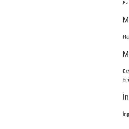
Ka
M
Hay
M
Es
bir
İn
İn