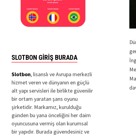
Dü
ge
SLOTBON GIRIŞ BURADA
İng
Mek
Slotbon
, lisanslı ve Avrupa merkezli
Ma
hizmet veren ve dünyanın en güçlü
da
alt yapı servisleri ile birlikte güvenilir
bir ortam yaratan şans oyunu
şirketidir. Markamız, kurulduğu
günden bu yana önceliğini her daim
oyuncusuna vermiş olan kurumsal
bir yapıdır. Burada güvendesiniz ve