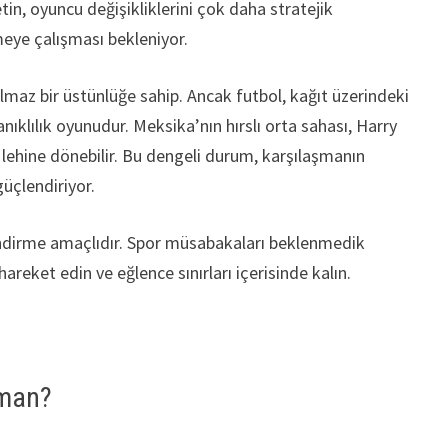
in, oyuncu değişikliklerini çok daha stratejik
eye çalışması bekleniyor.
ılmaz bir üstünlüğe sahip. Ancak futbol, kağıt üzerindeki
ıklılık oyunudur. Meksika’nın hırslı orta sahası, Harry
i lehine dönebilir. Bu dengeli durum, karşılaşmanın
üçlendiriyor.
lendirme amaçlıdır. Spor müsabakaları beklenmedik
hareket edin ve eğlence sınırları içerisinde kalın.
aman?