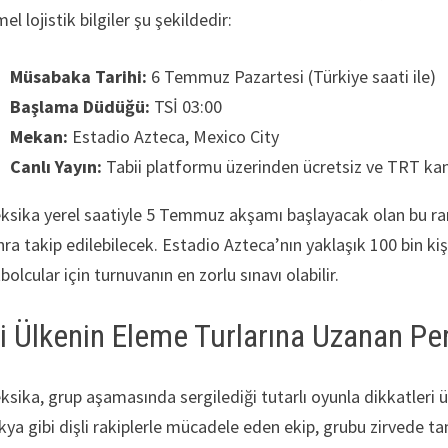
el lojistik bilgiler şu şekildedir:
Müsabaka Tarihi:
6 Temmuz Pazartesi (Türkiye saati ile)
Başlama Düdüğü:
TSİ 03:00
Mekan:
Estadio Azteca, Mexico City
Canlı Yayın:
Tabii platformu üzerinden ücretsiz ve TRT kanall
ksika yerel saatiyle 5 Temmuz akşamı başlayacak olan bu ran
ra takip edilebilecek. Estadio Azteca’nın yaklaşık 100 bin kişi
bolcular için turnuvanın en zorlu sınavı olabilir.
ki Ülkenin Eleme Turlarına Uzanan P
ksika, grup aşamasında sergilediği tutarlı oyunla dikkatleri 
kya gibi dişli rakiplerle mücadele eden ekip, grubu zirvede t