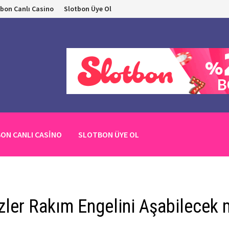
tbon Canlı Casino
Slotbon Üye Ol
ON CANLI CASINO
SLOTBON ÜYE OL
izler Rakım Engelini Aşabilecek 