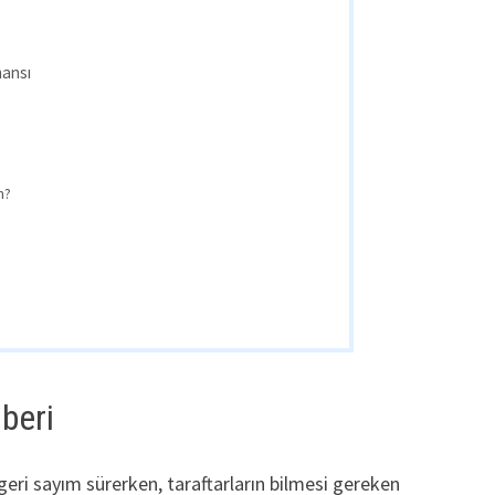
mansı
n?
beri
geri sayım sürerken, taraftarların bilmesi gereken