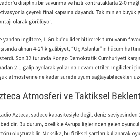
ador’u disiplinli bir savunma ve hızlı kontrataklarla 2-0 mağ
tivasyonla çeyrek final kapısına dayandı. Takımın en büyük g
ntajı olarak görülüyor.
 yandan İngiltere, L Grubu’nu lider bitirerek turnuvanın favor
şısında alınan 4-2’lik galibiyet, “Üç Aslanlar”ın hücum hattın
sterdi. Son 32 turunda Kongo Demokratik Cumhuriyeti karşısı
adan 2-1 galip ayrılarak yollarına devam ettiler. İngilizler içi
şük atmosferine ne kadar sürede uyum sağlayabilecekleri üze
zteca Atmosferi ve Taktiksel Beklent
adio Azteca, sadece kapasitesiyle değil, deniz seviyesinden 2
bedidir. Bu durum, özellikle Avrupa liglerinden gelen oyuncul
törü oluşturabilir. Meksika, bu fiziksel şartları kullanarak 