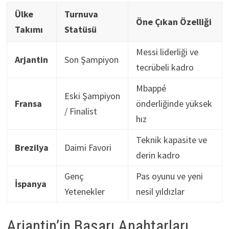
Ülke
Turnuva
Öne Çıkan Özelliği
Takımı
Statüsü
Messi liderliği ve
Arjantin
Son Şampiyon
tecrübeli kadro
Mbappé
Eski Şampiyon
Fransa
önderliğinde yüksek
/ Finalist
hız
Teknik kapasite ve
Brezilya
Daimi Favori
derin kadro
Genç
Pas oyunu ve yeni
İspanya
Yetenekler
nesil yıldızlar
Arjantin’in Başarı Anahtarları