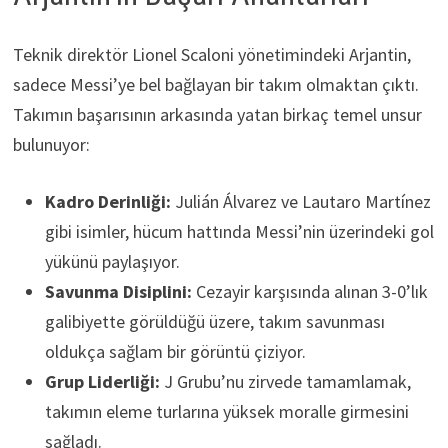
Teknik direktör Lionel Scaloni yönetimindeki Arjantin,
sadece Messi’ye bel bağlayan bir takım olmaktan çıktı.
Takımın başarısının arkasında yatan birkaç temel unsur
bulunuyor:
Kadro Derinliği:
Julián Álvarez ve Lautaro Martínez
gibi isimler, hücum hattında Messi’nin üzerindeki gol
yükünü paylaşıyor.
Savunma Disiplini:
Cezayir karşısında alınan 3-0’lık
galibiyette görüldüğü üzere, takım savunması
oldukça sağlam bir görüntü çiziyor.
Grup Liderliği:
J Grubu’nu zirvede tamamlamak,
takımın eleme turlarına yüksek moralle girmesini
sağladı.