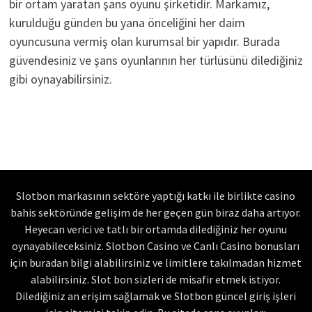
bir ortam yaratan şans oyunu şirketidir. Markamız,
kurulduğu günden bu yana önceliğini her daim
oyuncusuna vermiş olan kurumsal bir yapıdır. Burada
güvendesiniz ve şans oyunlarının her türlüsünü dilediğiniz
gibi oynayabilirsiniz.
Slotbon markasının sektöre yaptığı katkı ile birlikte casino
bahis sektöründe gelişim de her geçen gün biraz daha artıyor.
Heyecan verici ve tatlı bir ortamda dilediğiniz her oyunu
oynayabileceksiniz. Slotbon Casino ve Canlı Casino bonusları
için buradan bilgi alabilirsiniz ve limitlere takılmadan hizmet
alabilirsiniz. Slot bon sizleri de misafir etmek istiyor.
Dilediğiniz an erişim sağlamak ve Slotbon güncel giriş işleri