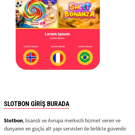
SLOTBON GIRIŞ BURADA
Slotbon
, lisanslı ve Avrupa merkezli hizmet veren ve
dünyanın en güçlü alt yapı servisleri ile birlikte güvenilir