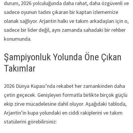
durum, 2026 yolculuğunda daha rahat, daha özgüvenli ve
sadece oyunun tadını çıkaran bir kaptan izlememize
olanak sağlıyor. Arjantin halkı ve takım arkadaşları için o,
sadece bir lider değil, aynı zamanda sahadaki bir rehber
konumunda.
Şampiyonluk Yolunda Öne Çıkan
Takımlar
2026 Dünya Kupası’nda rekabet her zamankinden daha
çetin geçecek. Genişleyen formatla birlikte birçok güçlü
ekip zirve mücadelesine dahil oluyor. Aşağıdaki tabloda,
Arjantin’in kupa yolundaki en ciddi rakiplerini ve takım
statülerini görebilirsiniz: