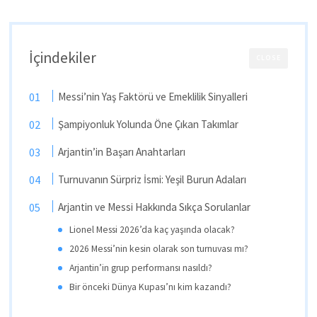
İçindekiler
CLOSE
Messi’nin Yaş Faktörü ve Emeklilik Sinyalleri
Şampiyonluk Yolunda Öne Çıkan Takımlar
Arjantin’in Başarı Anahtarları
Turnuvanın Sürpriz İsmi: Yeşil Burun Adaları
Arjantin ve Messi Hakkında Sıkça Sorulanlar
Lionel Messi 2026’da kaç yaşında olacak?
2026 Messi’nin kesin olarak son turnuvası mı?
Arjantin’in grup performansı nasıldı?
Bir önceki Dünya Kupası’nı kim kazandı?