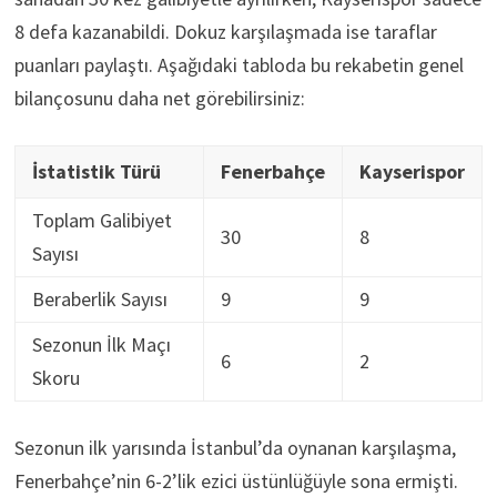
8 defa kazanabildi. Dokuz karşılaşmada ise taraflar
puanları paylaştı. Aşağıdaki tabloda bu rekabetin genel
bilançosunu daha net görebilirsiniz:
İstatistik Türü
Fenerbahçe
Kayserispor
Toplam Galibiyet
30
8
Sayısı
Beraberlik Sayısı
9
9
Sezonun İlk Maçı
6
2
Skoru
Sezonun ilk yarısında İstanbul’da oynanan karşılaşma,
Fenerbahçe’nin 6-2’lik ezici üstünlüğüyle sona ermişti.