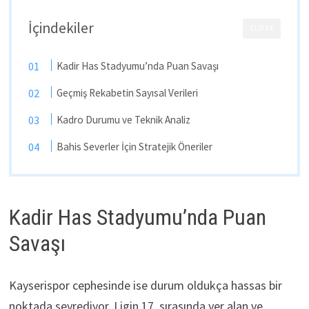
İçindekiler
CLOSE
Kadir Has Stadyumu’nda Puan Savaşı
Geçmiş Rekabetin Sayısal Verileri
Kadro Durumu ve Teknik Analiz
Bahis Severler İçin Stratejik Öneriler
Kadir Has Stadyumu’nda Puan
Savaşı
Kayserispor cephesinde ise durum oldukça hassas bir
noktada seyrediyor. Ligin 17. sırasında yer alan ve