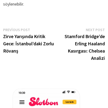
söylenebilir.
Yazı
Previous
N
PREVIOUS POST
NEXT POST
post:
p
Zirve Yarışında Kritik
Stamford Bridge’de
gezinmesi
Gece: İstanbul’daki Zorlu
Erling Haaland
Rövanş
Kasırgası: Chelsea
Analizi