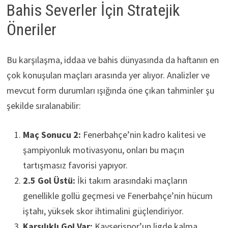
Bahis Severler İçin Stratejik
Öneriler
Bu karşılaşma, iddaa ve bahis dünyasında da haftanın en
çok konuşulan maçları arasında yer alıyor. Analizler ve
mevcut form durumları ışığında öne çıkan tahminler şu
şekilde sıralanabilir:
Maç Sonucu 2:
Fenerbahçe’nin kadro kalitesi ve
şampiyonluk motivasyonu, onları bu maçın
tartışmasız favorisi yapıyor.
2.5 Gol Üstü:
İki takım arasındaki maçların
genellikle gollü geçmesi ve Fenerbahçe’nin hücum
iştahı, yüksek skor ihtimalini güçlendiriyor.
Karşılıklı Gol Var:
Kayserispor’un ligde kalma