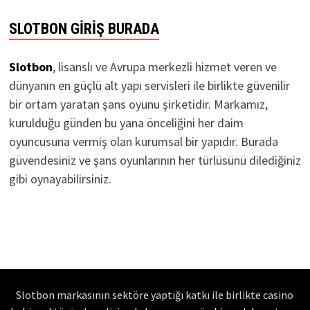
SLOTBON GIRIŞ BURADA
Slotbon
, lisanslı ve Avrupa merkezli hizmet veren ve
dünyanın en güçlü alt yapı servisleri ile birlikte güvenilir
bir ortam yaratan şans oyunu şirketidir. Markamız,
kurulduğu günden bu yana önceliğini her daim
oyuncusuna vermiş olan kurumsal bir yapıdır. Burada
güvendesiniz ve şans oyunlarının her türlüsünü dilediğiniz
gibi oynayabilirsiniz.
Slotbon markasının sektöre yaptığı katkı ile birlikte casino