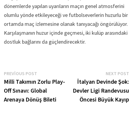
dönemlerde yapılan uyarıların maçın genel atmosferini
olumlu yönde etkileyeceği ve futbolseverlerin huzurlu bir
ortamda maç izlemesine olanak tanıyacağı öngörülüyor.
Karşılaşmanın huzur içinde geçmesi, iki kulüp arasındaki
dostluk bağlarını da güçlendirecektir.
Yazı
Previous
N
PREVIOUS POST
NEXT POST
post:
p
Milli Takımın Zorlu Play-
İtalyan Devinde Şok:
gezinmesi
Off Sınavı: Global
Devler Ligi Randevusu
Arenaya Dönüş Bileti
Öncesi Büyük Kayıp