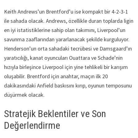
Keith Andrews’un Brentford’u ise kompakt bir 4-2-3-1
ile sahada olacak. Andrews, özellikle duran toplarda ligin
en iyi istatistiklerine sahip olan takımını, Liverpool’un
savunma zaaflarından yararlanacak şekilde kurguluyor.
Henderson’un orta sahadaki tecrübesi ve Damsgaard’ın
yaratıcılığı, kanat oyuncuları Ouattara ve Schade’nin
hızıyla birleşince Liverpool için yine tehlikeli bir karışım
oluşabilir. Brentford için anahtar, maçın ilk 20
dakikasındaki Anfield baskısını kırıp, oyunun temposunu
düşürmek olacak.
Stratejik Beklentiler ve Son
Değerlendirme