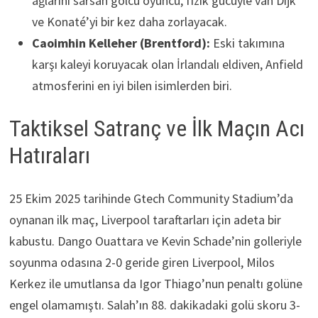
ağlarını sarsan golcü oyuncu, fizik gücüyle van Dijk
ve Konaté’yi bir kez daha zorlayacak.
Caoimhin Kelleher (Brentford):
Eski takımına
karşı kaleyi koruyacak olan İrlandalı eldiven, Anfield
atmosferini en iyi bilen isimlerden biri.
Taktiksel Satranç ve İlk Maçın Acı
Hatıraları
25 Ekim 2025 tarihinde Gtech Community Stadium’da
oynanan ilk maç, Liverpool taraftarları için adeta bir
kabustu. Dango Ouattara ve Kevin Schade’nin golleriyle
soyunma odasına 2-0 geride giren Liverpool, Milos
Kerkez ile umutlansa da Igor Thiago’nun penaltı golüne
engel olamamıştı. Salah’ın 88. dakikadaki golü skoru 3-