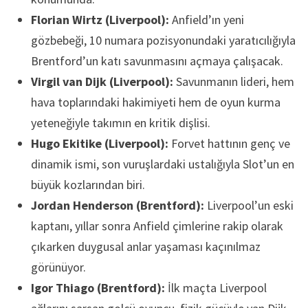
Florian Wirtz (Liverpool):
Anfield’ın yeni
gözbebeği, 10 numara pozisyonundaki yaratıcılığıyla
Brentford’un katı savunmasını açmaya çalışacak.
Virgil van Dijk (Liverpool):
Savunmanın lideri, hem
hava toplarındaki hakimiyeti hem de oyun kurma
yeteneğiyle takımın en kritik dişlisi.
Hugo Ekitike (Liverpool):
Forvet hattının genç ve
dinamik ismi, son vuruşlardaki ustalığıyla Slot’un en
büyük kozlarından biri.
Jordan Henderson (Brentford):
Liverpool’un eski
kaptanı, yıllar sonra Anfield çimlerine rakip olarak
çıkarken duygusal anlar yaşaması kaçınılmaz
görünüyor.
Igor Thiago (Brentford):
İlk maçta Liverpool