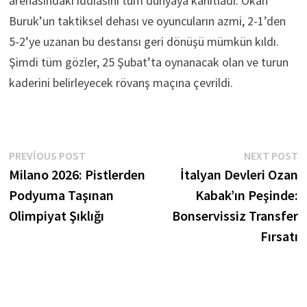
arenasındaki iddiasını tüm dünyaya kanıtladı. Okan
Buruk’un taktiksel dehası ve oyuncuların azmi, 2-1’den
5-2’ye uzanan bu destansı geri dönüşü mümkün kıldı.
Şimdi tüm gözler, 25 Şubat’ta oynanacak olan ve turun
kaderini belirleyecek rövanş maçına çevrildi.
Yazı
Previous
N
PREVIOUS POST
NEXT POST
post:
p
Milano 2026: Pistlerden
İtalyan Devleri Ozan
gezinmesi
Podyuma Taşınan
Kabak’ın Peşinde:
Olimpiyat Şıklığı
Bonservissiz Transfer
Fırsatı