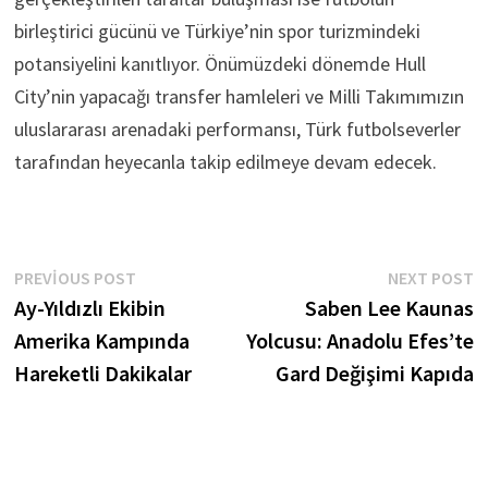
birleştirici gücünü ve Türkiye’nin spor turizmindeki
potansiyelini kanıtlıyor. Önümüzdeki dönemde Hull
City’nin yapacağı transfer hamleleri ve Milli Takımımızın
uluslararası arenadaki performansı, Türk futbolseverler
tarafından heyecanla takip edilmeye devam edecek.
Yazı
Previous
N
PREVIOUS POST
NEXT POST
post:
p
Ay-Yıldızlı Ekibin
Saben Lee Kaunas
gezinmesi
Amerika Kampında
Yolcusu: Anadolu Efes’te
Hareketli Dakikalar
Gard Değişimi Kapıda