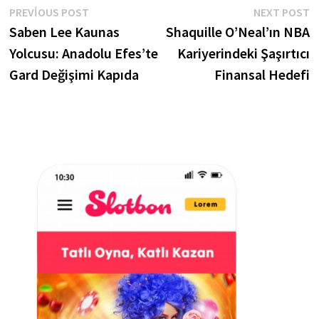
Yazı
Previous
N
PREVIOUS POST
NEXT POST
post:
p
Saben Lee Kaunas
Shaquille O’Neal’ın NBA
gezinmesi
Yolcusu: Anadolu Efes’te
Kariyerindeki Şaşırtıcı
Gard Değişimi Kapıda
Finansal Hedefi