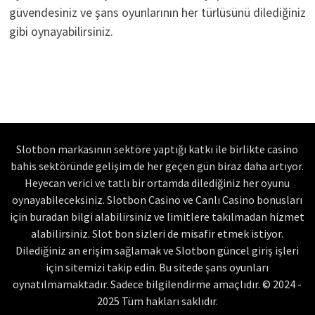
güvendesiniz ve şans oyunlarının her türlüsünü dilediğiniz
gibi oynayabilirsiniz.
Slotbon markasının sektöre yaptığı katkı ile birlikte casino
bahis sektöründe gelişim de her geçen gün biraz daha artıyor.
Heyecan verici ve tatlı bir ortamda dilediğiniz her oyunu
oynayabileceksiniz. Slotbon Casino ve Canlı Casino bonusları
için buradan bilgi alabilirsiniz ve limitlere takılmadan hizmet
alabilirsiniz. Slot bon sizleri de misafir etmek istiyor.
Dilediğiniz an erişim sağlamak ve Slotbon güncel giriş işleri
için sitemizi takip edin. Bu sitede şans oyunları
oynatılmamaktadır. Sadece bilgilendirme amaçlıdır. © 2024 -
2025 Tüm hakları saklıdır.