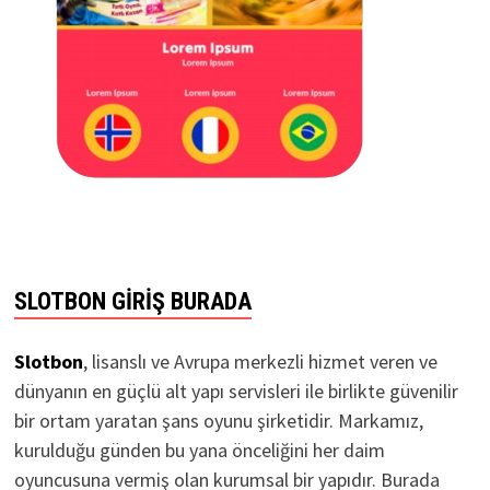
SLOTBON GIRIŞ BURADA
Slotbon
, lisanslı ve Avrupa merkezli hizmet veren ve
dünyanın en güçlü alt yapı servisleri ile birlikte güvenilir
bir ortam yaratan şans oyunu şirketidir. Markamız,
kurulduğu günden bu yana önceliğini her daim
oyuncusuna vermiş olan kurumsal bir yapıdır. Burada