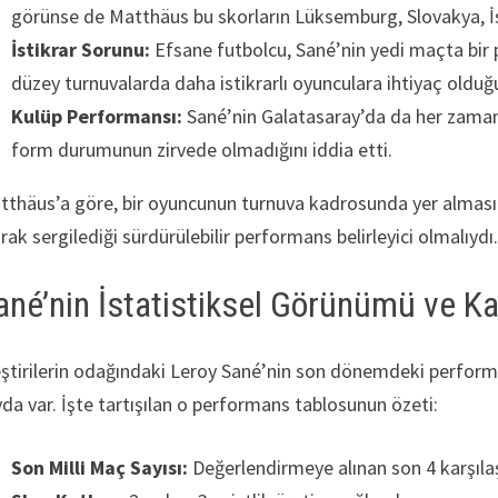
görünse de Matthäus bu skorların Lüksemburg, Slovakya, İsvi
İstikrar Sorunu:
Efsane futbolcu, Sané’nin yedi maçta bir 
düzey turnuvalarda daha istikrarlı oyunculara ihtiyaç oldu
Kulüp Performansı:
Sané’nin Galatasaray’da da her zaman 
form durumunun zirvede olmadığını iddia etti.
tthäus’a göre, bir oyuncunun turnuva kadrosunda yer alması i
rak sergilediği sürdürülebilir performans belirleyici olmalıydı.
ané’nin İstatistiksel Görünümü ve Kat
eştirilerin odağındaki Leroy Sané’nin son dönemdeki perfor
da var. İşte tartışılan o performans tablosunun özeti:
Son Milli Maç Sayısı:
Değerlendirmeye alınan son 4 karşıl