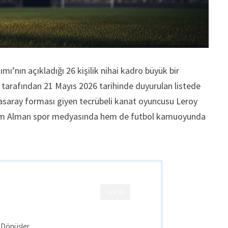
ı’nın açıkladığı 26 kişilik nihai kadro büyük bir
 tarafından 21 Mayıs 2026 tarihinde duyurulan listede
tasaray forması giyen tecrübeli kanat oyuncusu Leroy
 hem Alman spor medyasında hem de futbol kamuoyunda
CLOSE
 Dönüşler