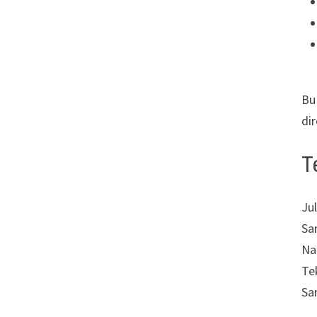
Bu
dir
T
Ju
San
Na
Te
San