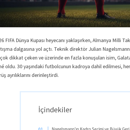
6 FIFA Dünya Kupası heyecanı yaklaşırken, Almanya Milli Takım
rtışma dalgasına yol açtı. Teknik direktör Julian Nagelsmann
 çok dikkat çeken ve üzerinde en fazla konuşulan isim, Gala
né oldu. 30 yaşındaki futbolcunun kadroya dahil edilmesi,
üş ayrılıklarını derinleştirdi.
İçindekiler
Nagelsmann’ın Kadro Seçimi ve Büyük Geri