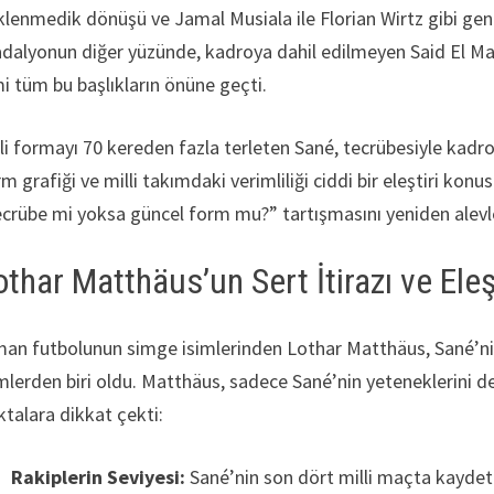
klenmedik dönüşü ve Jamal Musiala ile Florian Wirtz gibi genç
dalyonun diğer yüzünde, kadroya dahil edilmeyen Said El Mala 
i tüm bu başlıkların önüne geçti.
lli formayı 70 kereden fazla terleten Sané, tecrübesiyle kad
m grafiği ve milli takımdaki verimliliği ciddi bir eleştiri kon
ecrübe mi yoksa güncel form mu?” tartışmasını yeniden alevl
othar Matthäus’un Sert İtirazı ve Eleş
man futbolunun simge isimlerinden Lothar Matthäus, Sané’nin
mlerden biri oldu. Matthäus, sadece Sané’nin yeteneklerini de
ktalara dikkat çekti:
Rakiplerin Seviyesi:
Sané’nin son dört milli maçta kaydetti