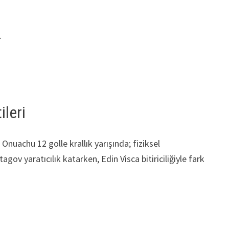
.
ileri
uachu 12 golle krallık yarışında; fiziksel
gov yaratıcılık katarken, Edin Visca bitiriciliğiyle fark