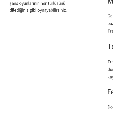
M
şans oyunlarının her türlüsünü
dilediğiniz gibi oynayabilirsiniz.
Ga
pu
Tra
T
Tr
du
ka
F
Do