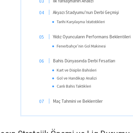
İlk Yarılaşmanın Analizi
Akyazı Stadyumu’nun Derbi Geçmişi
Tarihi Karşılaşma İstatistikleri
Yıldız Oyuncuların Performans Beklentileri
Fenerbahçe’nin Gol Makinesi
Bahis Dünyasında Derbi Fırsatları
Kart ve Disiplin Bahisleri
Gol ve Handikap Analizi
Canlı Bahis Taktikleri
Maç Tahmini ve Beklentiler