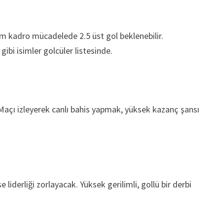
Tam kadro mücadelede 2.5 üst gol beklenebilir.
bi isimler golcüler listesinde.
r. Maçı izleyerek canlı bahis yapmak, yüksek kazanç şansı
liderliği zorlayacak. Yüksek gerilimli, gollü bir derbi