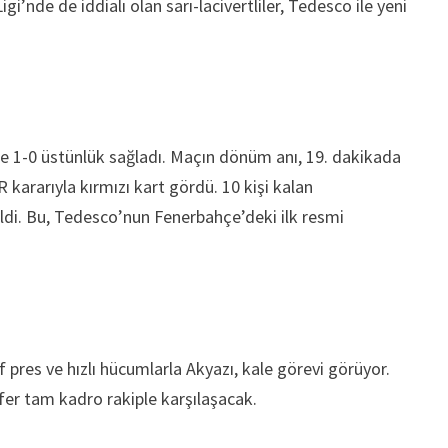
gi’nde de iddialı olan sarı-lacivertliler, Tedesco ile yeni
e 1-0 üstünlük sağladı. Maçın dönüm anı, 19. dakikada
ararıyla kırmızı kart gördü. 10 kişi kalan
ldi. Bu, Tedesco’nun Fenerbahçe’deki ilk resmi
f pres ve hızlı hücumlarla Akyazı, kale görevi görüyor.
fer tam kadro rakiple karşılaşacak.