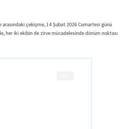
çe arasındaki çekişme, 14 Şubat 2026 Cumartesi günü
, her iki ekibin de zirve mücadelesinde dönüm noktası
CLOSE