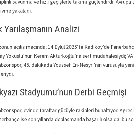
iplinli savunma ve hızlı geçişlerle takımı güçlendirdi. Avrupa Li
 ivme yakaladı.
lk Yarılaşmanın Analizi
zonun açılış maçında, 14 Eylül 2025’te Kadıköy’de Fenerbahç
ay Yokuşlu’nun Kerem Aktürkoğlu’na sert müdahalesiydi; VAR k
abzonspor, 45. dakikada Youssef En-Nesyri’nin vuruşuyla yeni
eriydi.
kyazı Stadyumu’nun Derbi Geçmişi
bzonspor, evinde taraftar gücüyle rakipleri bunaltıyor. Agresi
nerbahçe ise son yıllarda deplasmanda başarılı olsa da, bu se