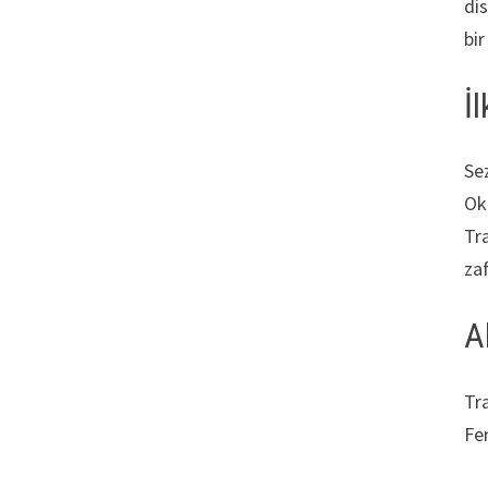
dis
bir
İ
Se
Ok
Tr
zaf
A
Tra
Fe