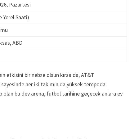
26, Pazartesi
e Yerel Saati)
umu
eksas, ABD
n etkisini bir nebze olsun kırsa da, AT&T
i sayesinde her iki takımın da yüksek tempoda
p olan bu dev arena, futbol tarihine geçecek anlara ev