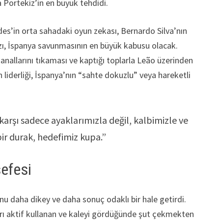
la Portekiz’in en büyük tehdidi.
es’in orta sahadaki oyun zekası, Bernardo Silva’nın
ızı, İspanya savunmasının en büyük kabusu olacak.
anallarını tıkaması ve kaptığı toplarla Leão üzerinden
iderliği, İspanya’nın “sahte dokuzlu” veya hareketli
karşı sadece ayaklarımızla değil, kalbimizle ve
bir durak, hedefimiz kupa.”
sefesi
nu daha dikey ve daha sonuç odaklı bir hale getirdi.
arı aktif kullanan ve kaleyi gördüğünde şut çekmekten