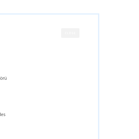
CLOSE
törü
des