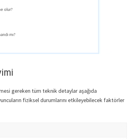
ne olur?
nandı mı?
vimi
nmesi gereken tüm teknik detaylar aşağıda
uncuların fiziksel durumlarını etkileyebilecek faktörler