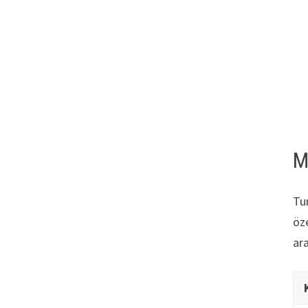
M
Tu
öze
ara