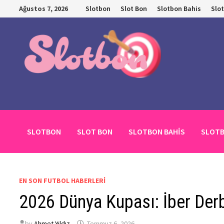
İçeriğe
Ağustos 7, 2026
Slotbon
Slot Bon
Slotbon Bahis
Slo
geç
SLOTBON
SLOT BON
SLOTBON BAHIS
SLOTB
EN SON FUTBOL HABERLERI
2026 Dünya Kupası: İber Derb
by
Ahmet Yıldız
Temmuz 6, 2026